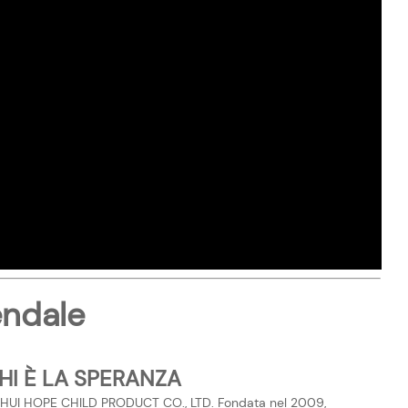
endale
HI È LA SPERANZA
HUI HOPE CHILD PRODUCT CO., LTD.
Fondata nel 2009,