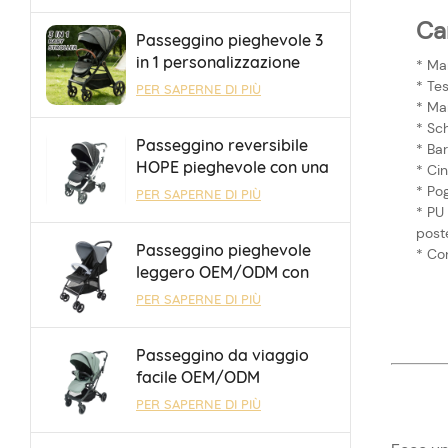
viaggi aerei e treni ad
alta velocità
Car
Passeggino pieghevole 3
in 1 personalizzazione
* Ma
OEM/ODM con seduta
* Tes
PER SAPERNE DI PIÙ
reversibile e schienale
* Ma
regolabile
* Sch
Passeggino reversibile
* Bar
HOPE pieghevole con una
* Cin
mano, sicuro e durevole,
* Po
PER SAPERNE DI PIÙ
con barra portaoggetti
* PU 
per le gite
poste
Passeggino pieghevole
* Co
leggero OEM/ODM con
freno One Touch per
PER SAPERNE DI PIÙ
bambini da 0 a 36 mesi
Passeggino da viaggio
facile OEM/ODM
all'ingrosso con barra
PER SAPERNE DI PIÙ
portaoggetti e manubrio
reversibile per bambini