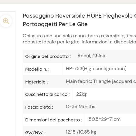
Passeggino Reversibile HOPE Pieghevole 
Portaoggetti Per Le Gite
Chiusura con una sola mano, barra reversibile, tess
robuste: ideale per le gite. ​Informazioni a disposizi
Anhui, China
Origine del prodotto :
HP-733(High configuration)
Modello n. :
Main fabric: Triangle jacquard
Materiale :
22kg
Cuscinetto di carico :
0-36 Months
Fascia d'età :
50.5*29*71cm
Dimensioni del pacchetto :
12.15 /10.35 kg
GW/NW :