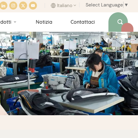
Select Language
▼
Italiano
dotti
Notizia
Contattaci
English
français
italiano
español
português