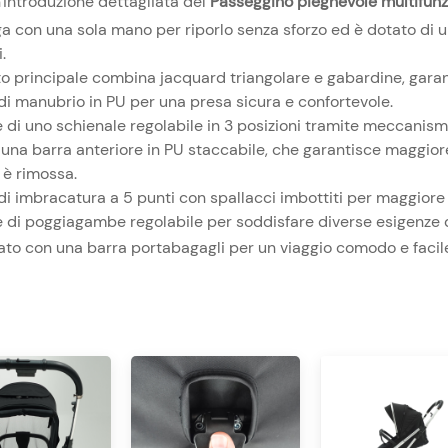
'introduzione dettagliata del
Passeggino pieghevole multifunz
ga con una sola mano per riporlo senza sforzo ed è dotato di un
.​
uto principale combina jacquard triangolare e gabardine, garan
di manubrio in PU per una presa sicura e confortevole.
 di uno schienale regolabile in 3 posizioni tramite meccanismo,
 una barra anteriore in PU staccabile, che garantisce maggio
è rimossa.
di imbracatura a 5 punti con spallacci imbottiti per maggiore 
 di poggiagambe regolabile per soddisfare diverse esigenze d
ato con una barra portabagagli per un viaggio comodo e facil