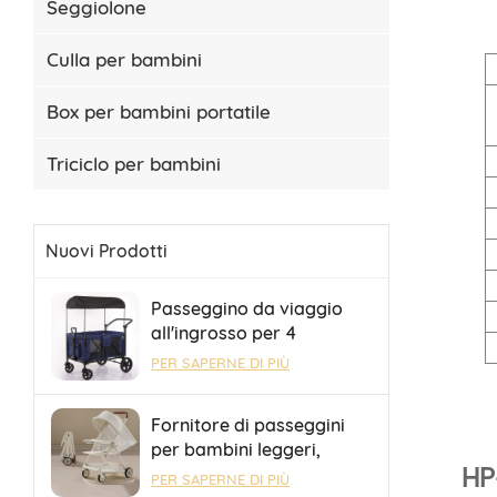
Seggiolone
Culla per bambini
Box per bambini portatile
Triciclo per bambini
Nuovi Prodotti
Passeggino da viaggio
all'ingrosso per 4
bambini, passeggino da
PER SAPERNE DI PIÙ
campeggio con rimorchio
pieghevole portatile
Fornitore di passeggini
per bambini leggeri,
HP
pieghevoli e adatti per
PER SAPERNE DI PIÙ