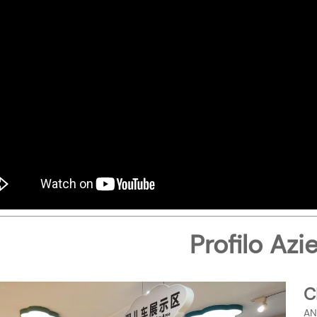
Profilo Azi
C
AN