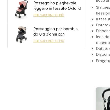
Ecco un
Passeggino pieghevole
da 0 a 3 anni
Si ripie
leggero in tessuto Oxford
flessibili
300D all&#39;ingrosso
PER SAPERNE DI PIÙ
Il tess
con freno One Touch
Dotato 
Passeggino per bambini
Dispone
da 0 a 3 anni con
Include
schienale regolabile
PER SAPERNE DI PIÙ
quando 
meccanicamente in 3
Dotato 
posizioni, in vendita
Dispone
diretta dalla fabbrica.
Progett