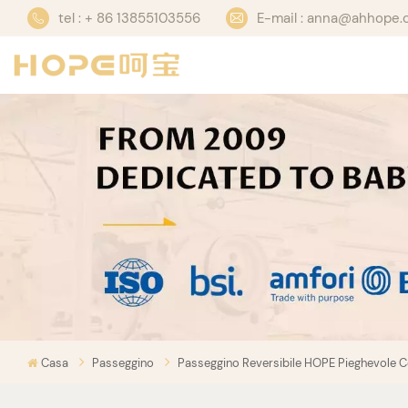
tel : + 86 13855103556
E-mail : anna@ahhope
Casa
Passeggino
Passeggino Reversibile HOPE Pieghevole Co