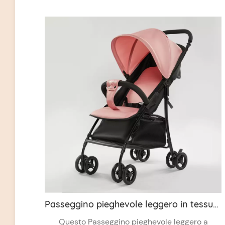
Passeggino pieghevole leggero in tessuto Oxford 300D all'ingrosso con freno One Touch
Questo Passeggino pieghevole leggero a