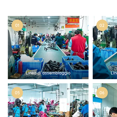
01
02
Linea di assemblaggio
Li
05
06