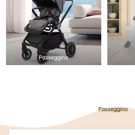
Passeggino
Segg
Forniamo la completa
Forniamo
personalizzazione OEM/ODM, i
complet
migliori prezzi all'ingrosso e un
prezzi al
servizio post-vendita completo
post-ve
Passeggino
per sistemi da viaggio per
seggiolo
passeggini, passeggini doppi e
ristoran
tandem, passeggini leggeri e
multifunz
passeggini con ombrello, ecc.
Benvenut
Benvenuti a vedere i nostri
prodotti 
prodotti e inviarci richieste se
siete int
siete interessati.
Passeggino