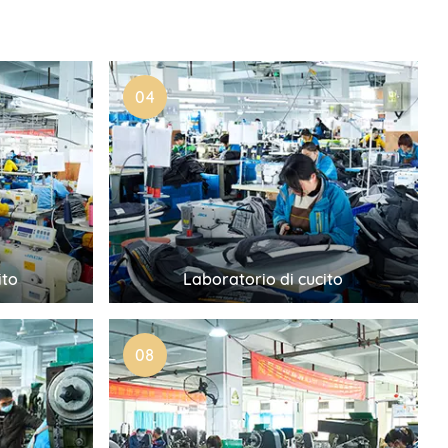
04
ito
Laboratorio di cucito
08