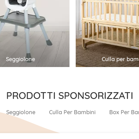
iolone
Culla per bam
 la personalizzazione
Forniamo la completa
a OEM/ODM, i migliori
personalizzazione OEM
l'ingrosso e un servizio
migliori prezzi all'ingro
ndita completo per
servizio post-vendita 
Seggiolone
Culla per bam
ni domestici, seggioloni da
per culle per bambini in
te, seggioloni
culle per bambini, lettin
ionali 3 in 1, ecc.
bambini, ecc. Benvenuti
i a vedere i nostri
nostri prodotti e inviarc
e inviarci richieste se
se siete interessati.
PRODOTTI SPONSORIZZATI
eressati.
Seggiolone
Culla Per Bambini
Box Per Bam