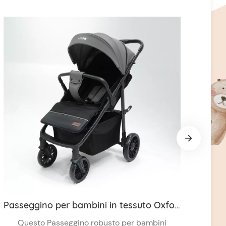
Passeggino per bambini in tessuto Oxford 600D/300D all'ingrosso con freno One Touch per 0-3 anni
Questo Passeggino robusto per bambini