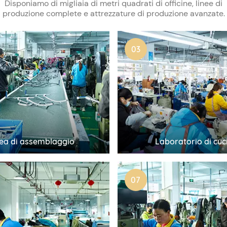
Disponiamo di migliaia di metri quadrati di officine, linee di
produzione complete e attrezzature di produzione avanzate.
03
nea di assemblaggio
Laboratorio di cuc
07