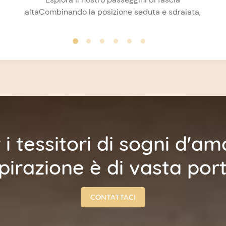
altaCombinando la posizione seduta e sdraiata,
si adatta alle diverse esigenze dei bambini.
Leggero e pieghevole, è facile da maneggiare e
riporre. Il design reversibile e alto permette di
guardare il bambino o di lasciarlo ammirare il
panorama. Offriamo servizi all'ingrosso: la
scelta perfetta per i rivenditori che cercano
prodotti per bambini di alta qualità. Ordina ora!
 i tessitori di sogni d'am
spirazione è di vasta por
CONTATTACI