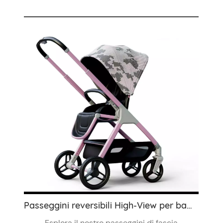
Passeggini reversibili High-View per bambini all'ingrosso: leggeri, pieghevoli con funzione Sit-Lie
Esplora il nostro passeggini di fascia