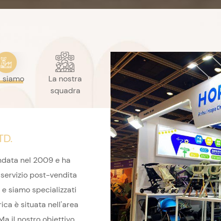
i siamo
La nostra
squadra
TD.
data nel 2009 e ha
 servizio post-vendita
a e siamo specializzati
rica è situata nell'area
Ma il nostro obiettivo