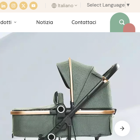
Select Language
▼
Italiano
dotti
Notizia
Contattaci
English
français
italiano
español
português