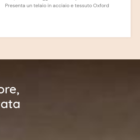
Presenta un telaio in acciaio e tessuto Oxford
600D/300D per una maggiore durata. Le
cinture di sicurezza imbottite a cinque punti, il
poggiagambe regolabile e lo schienale
reclinabile multi-angolazione garantiscono il
comfort del bambino. La capottina parasole
retrattile e la barra anteriore rimovibile lo
rendono ancora più versatile, mentre le ruote
anteriori in EVA da 7 pollici (sospensioni e
orientabilità) e le ruote posteriori da 10 pollici
(freno one-touch) garantiscono una guida
ore,
fluida. Leggero e pratico, si chiude facilmente
con una mano, rendendolo la scelta ideale per
tata
gli spostamenti quotidiani.