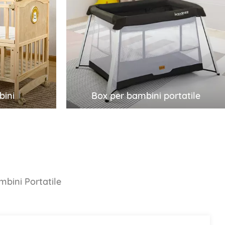
bini
portatile
Forniamo la personalizzazione
/ODM, i
completa OEM/ODM, i migliori
sso e un
prezzi all'ingrosso e un servizio
completo
post-vendita completo per i box
bini
Box per bambini portatile
 legno,
per bambini multifunzione portatili.
i per
Benvenuti a vedere i nostri
 a vedere i
prodotti e inviarci richieste se
i richieste
siete interessati.
bini Portatile