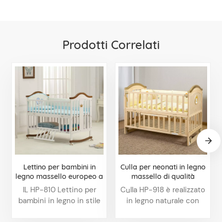
Prodotti Correlati
Lettino per bambini in
Culla per neonati in legno
legno massello europeo a
massello di qualità
dondolo con rulli
premium: culla per
IL HP-810 Lettino per
Culla HP-918 è realizzato
multifunzionale in legno di
neonati comoda e
bambini in legno in stile
in legno naturale con
pino gioco ingrandito
resistente per il tuo
europeo Presenta un
squisita fattura. Il lettino
all'ingrosso
piccolo