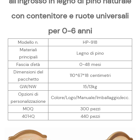
all'ingrosso in legno di pino naturale
con contenitore e ruote universali
per 0-6 anni
Modello n.
HP-918
Materiali
Legno di pino
principali
Fascia d'età
0-48 mesi
Dimensioni del
110*67*18 centimetri
pacchetto
GW/NW
15/13kg
Opzioni di
Colore/Logo/Manuale/Imballaggio/ecc.
personalizzazione
MOQ
300 pezzi
40'HQ
440 pezzi