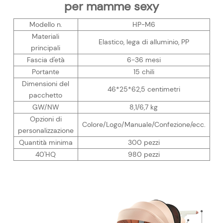
per mamme sexy
Modello n.
HP-M6
Materiali
Elastico, lega di alluminio, PP
principali
Fascia d'età
6-36 mesi
Portante
15 chili
Dimensioni del
46*25*62,5 centimetri
pacchetto
GW/NW
8,1/6,7 kg
Opzioni di
Colore/Logo/Manuale/Confezione/ecc.
personalizzazione
Quantità minima
300 pezzi
40'HQ
980 pezzi